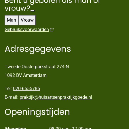
Bent u geboren als man of
vrouw?
Man
Vrouw
Gebruiksvoorwaarden
Adresgegevens
Tweede Oosterparkstraat 274-N
1092 BV Amsterdam
Tel:
020-6655785
E-mail:
praktijk@huisartsenpraktijkgoede.nl
Openingstijden
Maandag:
08.00 uur - 17.00 uur