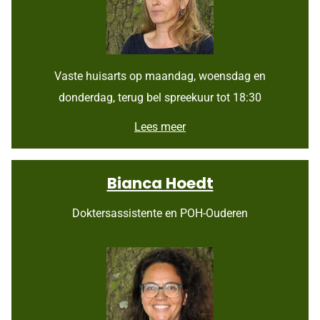
Vaste huisarts op maandag, woensdag en
donderdag, terug bel spreekuur tot 18:30
C
Lees meer
o
r
n
Bianca Hoedt
é
l
i
Doktersassistente en POH-Ouderen
e
G
o
e
d
e