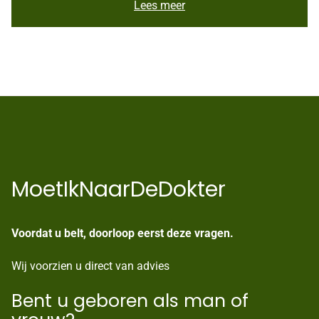
M
Lees meer
a
r
l
e
e
n
v
a
n
d
e
n
B
MoetIkNaarDeDokter
r
a
n
Voordat u belt, doorloop eerst deze vragen.
d
Wij voorzien u direct van advies
Bent u geboren als man of