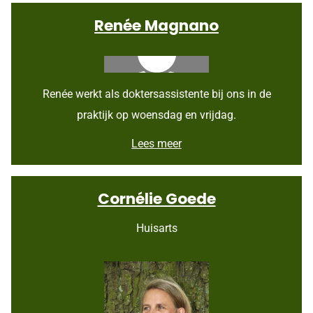
r
Renée Magnano
a
E
v
e
r
s
Renée werkt als doktersassistente bij ons in de
praktijk op woensdag en vrijdag.
R
Lees meer
e
n
é
Cornélie Goede
e
M
a
Huisarts
g
n
a
n
o