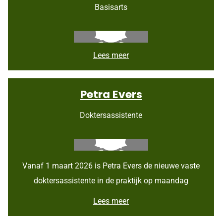
e
Basisarts
s
t
e
r
h
Y
Lees meer
o
u
u
m
t
n
Petra Evers
a
A
s
Doktersassistente
s
a
k
a
f
Vanaf 1 maart 2026 is Petra Evers de nieuwe vaste
doktersassistente in de praktijk op maandag
P
Lees meer
e
t