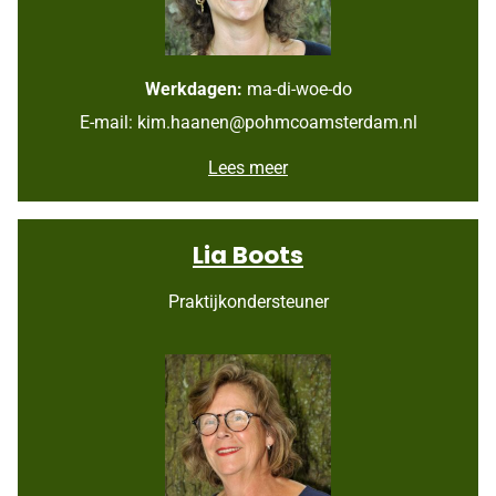
Werkdagen:
ma-di-woe-do
E-mail: kim.haanen@pohmcoamsterdam.nl
K
Lees meer
i
m
H
Lia Boots
a
a
n
Praktijkondersteuner
e
n