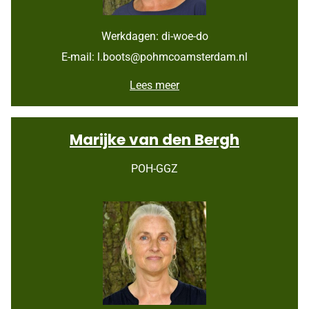
Werkdagen: di-woe-do
E-mail: l.boots@pohmcoamsterdam.nl
L
Lees meer
i
a
B
Marijke van den Bergh
o
o
t
POH-GGZ
s