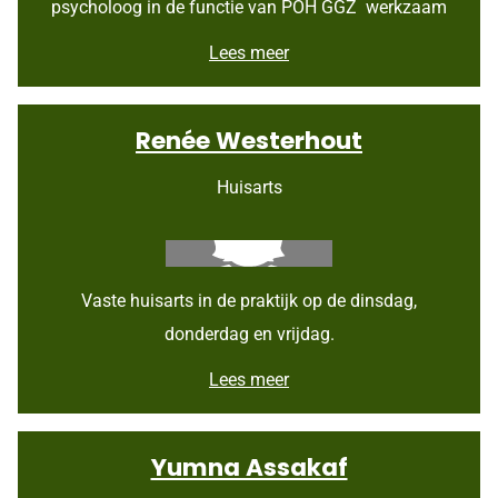
psycholoog in de functie van POH GGZ werkzaam
J
Lees meer
o
h
a
Renée Westerhout
n
n
a
Huisarts
V
o
o
r
h
Vaste huisarts in de praktijk op de dinsdag,
o
r
donderdag en vrijdag.
s
t
R
Lees meer
e
n
é
Yumna Assakaf
e
W