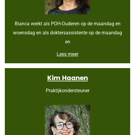
Bianca werkt als POH-Ouderen op de maandag en
woensdag en als doktersassistente op de maandag
en
B
Lees meer
i
a
n
Kim Haanen
c
a
H
Praktijkondersteuner
o
e
d
t