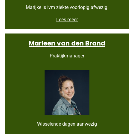
Marijke is ivm ziekte voorlopig afwezig.
M
Lees meer
a
r
i
Marleen van den Brand
j
k
e
Praktijkmanager
v
a
n
d
e
n
B
e
r
g
h
Wisselende dagen aanwezig