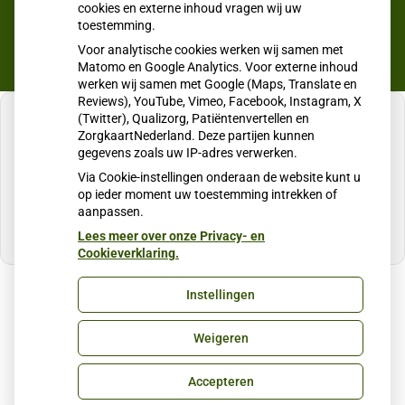
cookies en externe inhoud vragen wij uw
toestemming.
Voor analytische cookies werken wij samen met
Matomo en Google Analytics. Voor externe inhoud
werken wij samen met Google (Maps, Translate en
Reviews), YouTube, Vimeo, Facebook, Instagram, X
(Twitter), Qualizorg, Patiëntenvertellen en
ZorgkaartNederland. Deze partijen kunnen
gegevens zoals uw IP-adres verwerken.
U heeft geen toestemming gegeven voor
Via Cookie-instellingen onderaan de website kunt u
externe inhoud
die nodig is om dit te zien.
op ieder moment uw toestemming intrekken of
aanpassen.
Cookie-instellingen wijzigen
Lees meer over onze Privacy- en
Cookieverklaring.
Instellingen
Uw Zorg Online
|
Beheer
Weigeren
Privacy verklaring
|
Cookie-instellingen
|
Voorwaarden
Accepteren