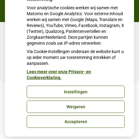
Voor analytische cookies werken wij samen met
Matomo en Google Analytics. Voor externe inhoud
werken wij samen met Google (Maps, Translate en
Reviews), YouTube, Vimeo, Facebook, Instagram, X
(Twitter), Qualizorg, Patiëntenvertellen en
ZorgkaartNederland. Deze partijen kunnen
gegevens zoals uw IP-adres verwerken.
U heeft geen toestemming gegeven voor
Via Cookie-instellingen onderaan de website kunt u
externe inhoud
die nodig is om dit te zien.
op ieder moment uw toestemming intrekken of
aanpassen.
Cookie-instellingen wijzigen
Lees meer over onze Privacy- en
Cookieverklaring.
Instellingen
Uw Zorg Online
|
Beheer
Weigeren
Privacy verklaring
|
Cookie-instellingen
|
Voorwaarden
Accepteren