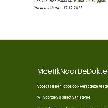
Lees het hele artikel op:
Nationale zorggids
Publicatiedatum:
17-12-2025
MoetIkNaarDeDokte
Voordat u belt, doorloop eerst deze vrag
Wij voorzien u direct van advies