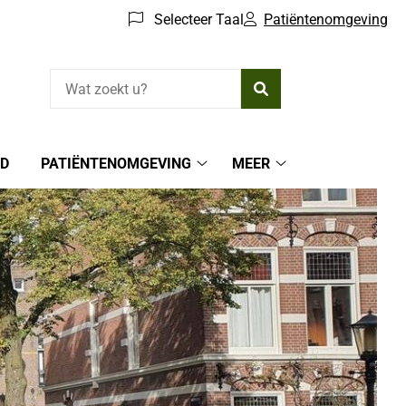
Selecteer Taal
Patiëntenomgeving
Zoeken
ED
PATIËNTENOMGEVING
MEER
Patiëntenomgeving
Meer
submenu
submenu