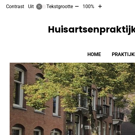
Tekst
Tekst
Contrast
Tekstgrootte
100%
Uit
verkleinen
vergroten
met
met
10%
10%
Huisartsenpraktij
Hoofdmenu
HOME
PRAKTIJK