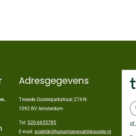
r
Adresgegevens
en.
Tweede Oosterparkstraat 274-N
1092 BV Amsterdam
Tel:
020-6655785
of
n
E-mail:
praktijk@huisartsenpraktijkgoede.nl