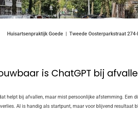
Huisartsenpraktijk Goede
Tweede Oosterparkstraat
274-
trouwbaar is ChatGPT bij afvall
t helpt bij afvallen, maar mist persoonlijke afstemming. Een diëti
ies. AI is handig als startpunt, maar voor blijvend resultaat bli