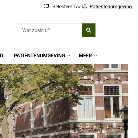
Selecteer Taal
Patiëntenomgeving
Zoeken
ED
PATIËNTENOMGEVING
MEER
Patiëntenomgeving
Meer
submenu
submenu