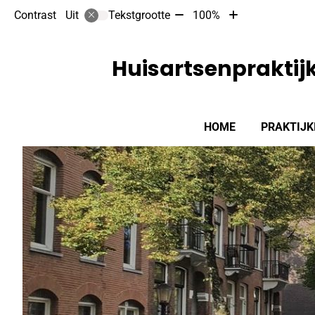
Tekst
Tekst
Contrast
Tekstgrootte
100%
Uit
verkleinen
vergroten
met
met
10%
10%
Huisartsenpraktij
Hoofdmenu
HOME
PRAKTIJK